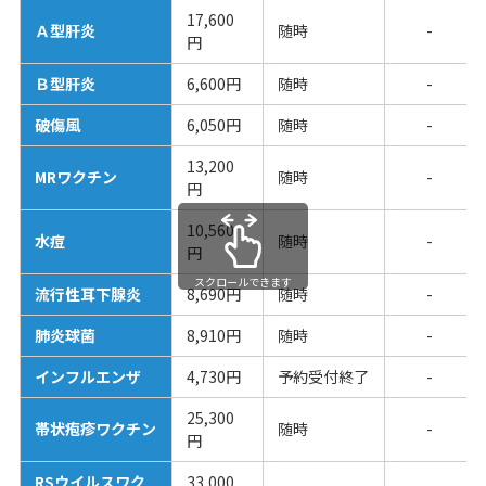
17,600
Ａ型肝炎
随時
-
円
Ｂ型肝炎
6,600円
随時
-
破傷風
6,050円
随時
-
13,200
MRワクチン
随時
-
円
10,560
水痘
随時
-
円
スクロールできます
流行性耳下腺炎
8,690円
随時
-
肺炎球菌
8,910円
随時
-
インフルエンザ
4,730円
予約受付終了
-
25,300
帯状疱疹ワクチン
随時
-
円
RSウイルスワク
33,000