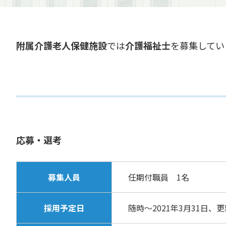
附属介護老人保健施設
では
介護福祉士
を募集してい
応募・選考
募集人員
任期付職員 1名
採用予定日
随時～2021年3月31日