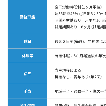
変形労働時間制（1ヶ月単位）
週38時間45分 ①日勤8：30～
勤務形態
時間外労働あり 月平均10時
試用期間あり 6ヶ月（試用期
休日
週休２日制(毎週)、勤務表に
休暇等
有給休暇：6か月経過後の年次
当院規程による
給与
昇給なし、賞与あり（年2回）
手当
地域手当・通勤手当・住居手
加入保険
健康保険、厚生年金保険、雇