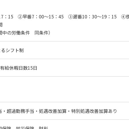
17：15 ②早番7：00～15：45 ③遅番10：30～19：15 ④夜
間
間中の労働条件 同条件）
よるシフト制
有給休暇日数15日
当・超過勤務手当・処遇改善加算・特別処遇改善加算あり
用保険、労災保険、財形