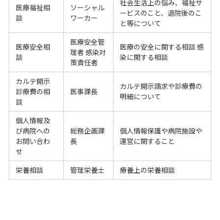
社会生活上の悩み、福祉サ
医療福祉相
ソーシャル
ービスのこと、退院後のこ
談
ワーカー
と等について
医療安全管
医療安全相
医療の安全に関する相談 感
理者 感染対
談
染に関する相談
策責任者
カルテ開示
カルテ開示請求や診療費の
診療費の相
医事課長
明細について
談
個人情報及
び病院への
総務企画課
個人情報保護や病院施設や
お問い合わ
長
運営に関すること
せ
栄養相談
管理栄養士
療養上の栄養相談